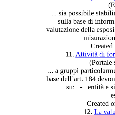
(E
... sia possibile stabil
sulla base di inform
valutazione della espos
misurazioni
Created
11.
Attività di f
(Portale 
... a gruppi particolarm
base dell’art. 184 devo
su: - entità e si
e
Created 
12.
La valu