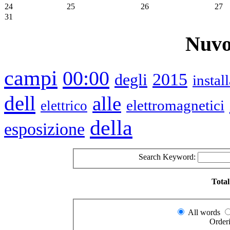
24
25
26
27
31
Nuvo
campi
00:00
2015
degli
instal
dell
alle
elettromagnetici
elettrico
della
esposizione
Search Keyword:
Total
All words
Order