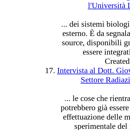
l'Università
... dei sistemi biolo
esterno. È da segnal
source, disponibili g
essere
integrati
Created
17.
Intervista al Dott. G
Settore Radiaz
... le cose che rien
potrebbero già
essere
effettuazione delle mi
sperimentale del r