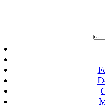
F
D
C
M