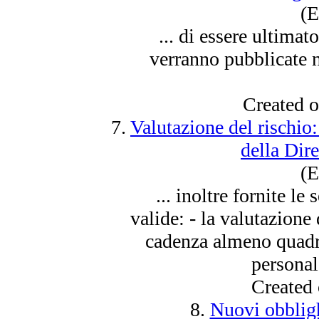
(E
... di
essere
ultimato
verranno pubblicate no
Created 
7.
Valutazione del rischio
della Dir
(E
... inoltre fornite le
valide: - la valutazione
cadenza almeno quadr
personale
Created
8.
Nuovi obbligh