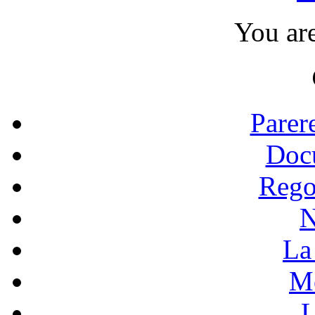
You ar
Parer
Doc
Rego
N
La 
Mo
L