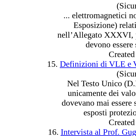
(Sicu
... elettromagnetici 
Esposizione) relativ
nell’Allegato XXXVI, pa
devono
essere
s
Created
15.
Definizioni di VLE e 
(Sicu
Nel Testo Unico (D.
unicamente dei valo
dovevano mai
essere
s
esposti protezion
Created
16.
Intervista al Prof. Gu