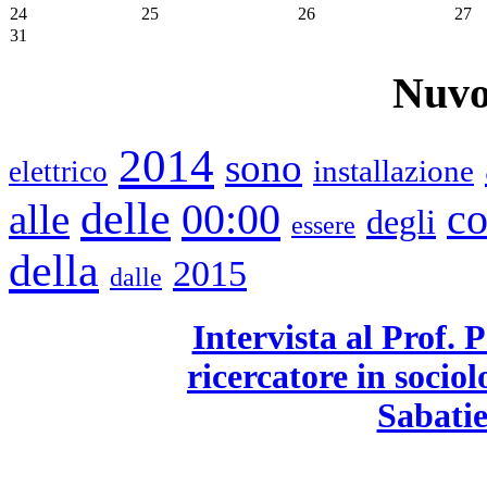
24
25
26
27
31
Nuvo
2014
sono
installazione
elettrico
delle
00:00
alle
c
degli
essere
della
2015
dalle
Intervista al Prof. 
ricercatore in socio
Sabatie