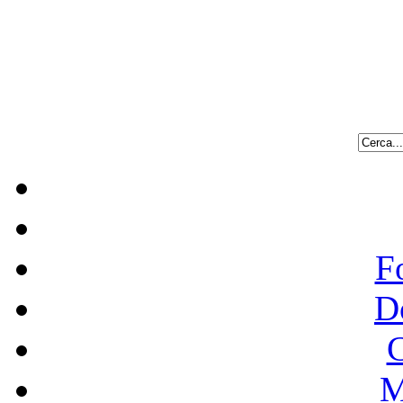
F
D
C
M