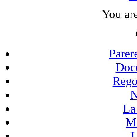
You ar
Parer
Doc
Rego
N
La 
Mo
L