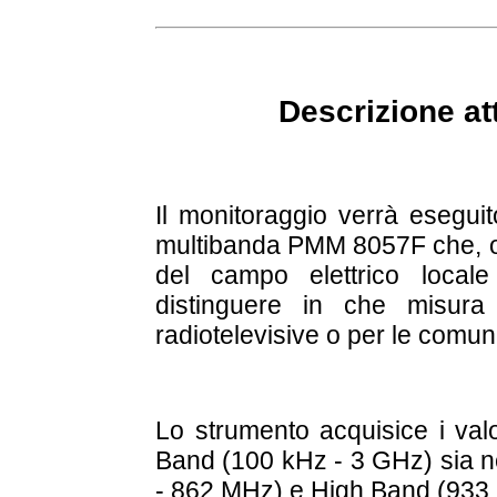
Descrizione at
Il monitoraggio verrà eseguit
multibanda PMM 8057F che, oltr
del campo elettrico
locale
distinguere in che misura
radiotelevisive o per le comuni
Lo strumento acquisice i val
Band (100 kHz - 3 GHz) sia n
- 862 MHz) e High Band (933