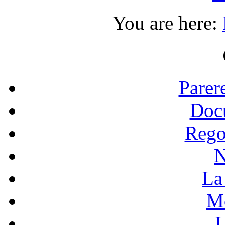
You are here:
Parer
Doc
Rego
N
La 
Mo
L