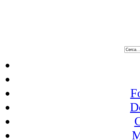
F
D
C
M