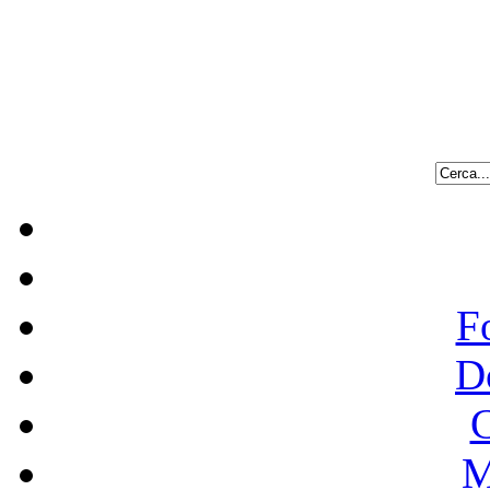
F
D
C
M