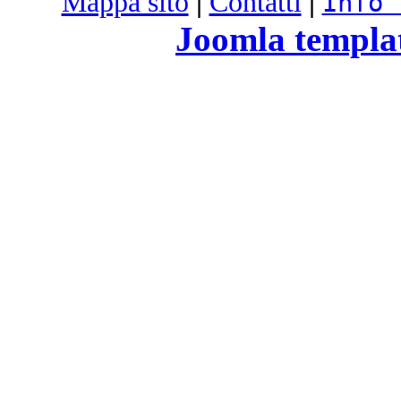
Mappa sito
|
Contatti
|
Info 
Joomla templa