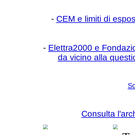
-
CEM e limiti di espo
-
Elettra2000 e Fondazi
da vicino alla quest
Sc
Consulta l'arc