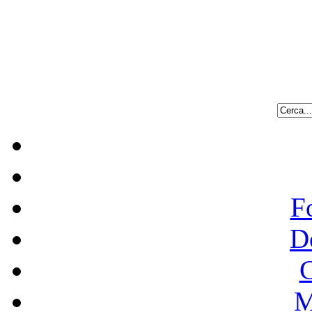
F
D
C
M