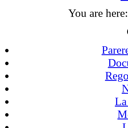
You are here
Parer
Doc
Rego
N
La 
Mo
L