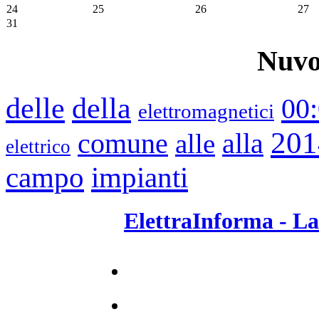
24
25
26
27
31
Nuvo
delle
della
00
elettromagnetici
201
comune
alle
alla
elettrico
impianti
campo
ElettraInforma - La