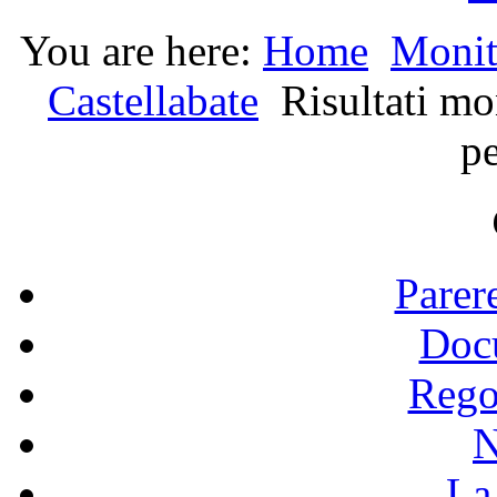
You are here:
Home
Monit
Castellabate
Risultati m
p
Parer
Doc
Rego
N
La 