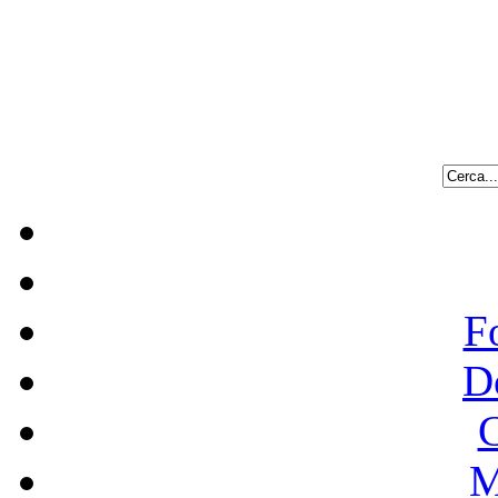
F
D
C
M