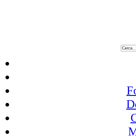
F
D
C
M