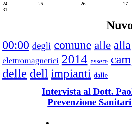
24
25
26
27
31
Nuvo
00:00
comune
alle
alla
degli
2014
cam
elettromagnetici
essere
delle
impianti
dell
dalle
Intervista al Dott. Pa
Prevenzione Sanitari