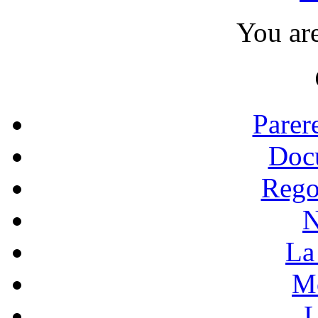
You ar
Parer
Doc
Rego
N
La 
Mo
L