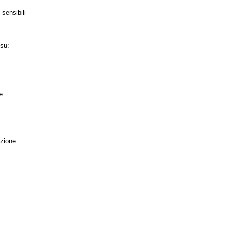
 sensibili
 su:
e
izione