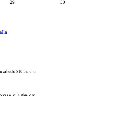
29
30
alla
vo articolo 210-bis che
ecessarie in relazione