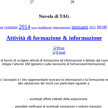
27
28
Nuvola di TAG
2014
impianti
00:00
comune
one
2015
installazione
elettromagnetici
essere
Attività di formazione & informazione
e di lavoro di svolgere attività di formazione ed informazione è dettato dal nuo
integra l’articolo 184 (generico sulla necessità di formazione/informazione).
e i lavoratori e i loro rappresentanti ricevano le informazioni e la formazione n
alla valutazione dei rischi con particolare riguardo a:
-
eventuali effetti indiretti della esposizione
-
possibile verificarsi di eventuali sensazioni e sintomi transitori