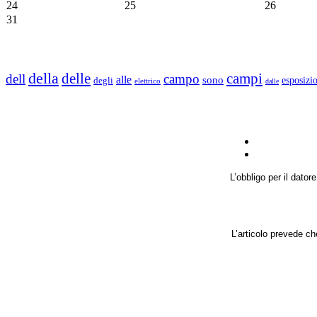
24
25
26
31
della
delle
campi
dell
campo
alle
sono
degli
esposizi
elettrico
dalle
L’obbligo per il dator
L’articolo prevede ch