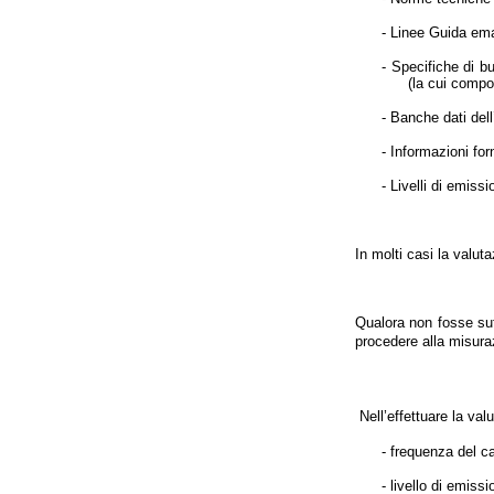
- Linee Guida ema
- Specifiche di b
(la cui compo
- Banche dati dell
- Informazioni forn
- Livelli di emiss
In molti casi la valut
Qualora non fosse suff
procedere alla misuraz
Nell’effettuare la val
- frequenza del 
- livello di emiss