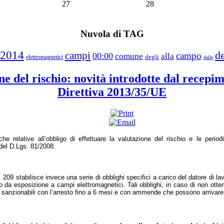
27
28
Nuvola di TAG
2014
de
campi
campo
00:00
comune
alla
degli
elettromagnetici
dalle
ne del rischio: novità introdotte dal recepim
Direttiva 2013/35/UE
che relative all’obbligo di effettuare la valutazione del rischio e le perio
1 del D.Lgs. 81/2008.
t. 209 stabilisce invece una serie di obblighi specifici a carico del datore di la
io da esposizione a campi elettromagnetici. Tali obblighi, in caso di non ott
o sanzionabili con l’arresto fino a 6 mesi e con ammende che possono arrivare