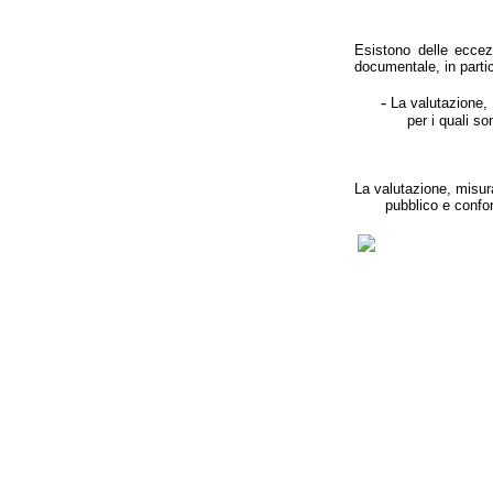
Esistono delle eccezi
documentale, in partic
-
La valutazione, 
per i quali s
La valutazione, misura
pubblico e confo