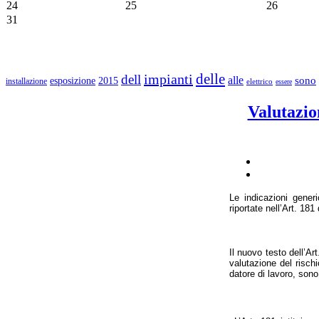
24
25
26
31
delle
impianti
dell
alle
sono
esposizione
2015
installazione
elettrico
essere
Valutazio
Le indicazioni generi
riportate nell’Art. 18
Il nuovo testo dell’Ar
valutazione del risch
datore di lavoro, son