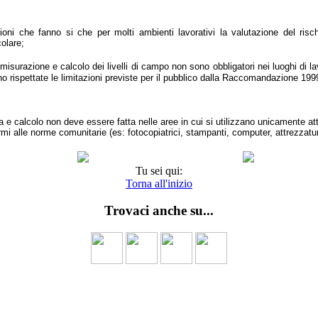
oni che fanno si che per molti ambienti lavorativi la valutazione del risch
olare;
misurazione e calcolo dei livelli di campo non sono obbligatori nei luoghi di la
ono rispettate le limitazioni previste per il pubblico dalla Raccomandazione 19
 e calcolo non deve essere fatta nelle aree in cui si utilizzano unicamente at
rmi alle norme comunitarie (es: fotocopiatrici, stampanti, computer, attrezzat
Tu sei qui:
Torna all'inizio
Trovaci anche su...