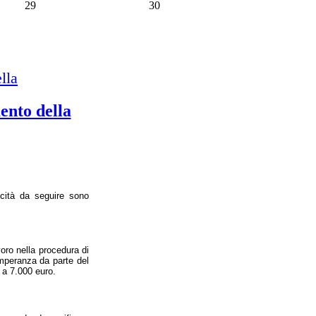
29
30
lla
ento della
dicità da seguire sono
voro nella procedura di
emperanza da parte del
 a 7.000 euro.