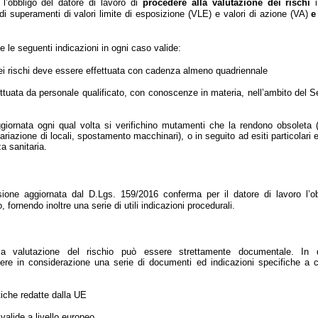
e l’obbligo del datore di lavoro di
procedere alla valutazione dei rischi
i
di superamenti di valori limite di esposizione (VLE) e valori di azione (VA)
e
e le seguenti indicazioni in ogni caso valide:
dei rischi deve essere effettuata con cadenza almeno quadriennale
ttuata da personale qualificato, con conoscenze in materia, nell’ambito del S
iornata ogni qual volta si verifichino mutamenti che la rendono obsoleta (
ariazione di locali, spostamento macchinari), o in seguito ad esiti particolari
a sanitaria.
rsione aggiornata dal D.Lgs. 159/2016 conferma per il datore di lavoro l’ob
, fornendo inoltre una serie di utili indicazioni procedurali.
la valutazione del rischio può essere strettamente documentale. In 
ere in considerazione una serie di documenti ed indicazioni specifiche a cu
tiche redatte dalla UE
valide a livello europeo