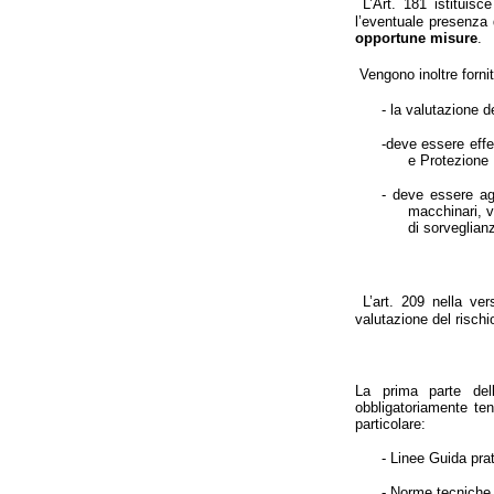
L’Art. 181 istituisc
l’eventuale presenza 
opportune misure
.
Vengono inoltre fornit
- la valutazione 
-deve essere effe
e Protezione
- deve essere agg
macchinari, v
di sorveglianz
L’art. 209 nella ve
valutazione del rischio
La prima parte del
obbligatoriamente ten
particolare:
- Linee Guida pra
- Norme tecniche 