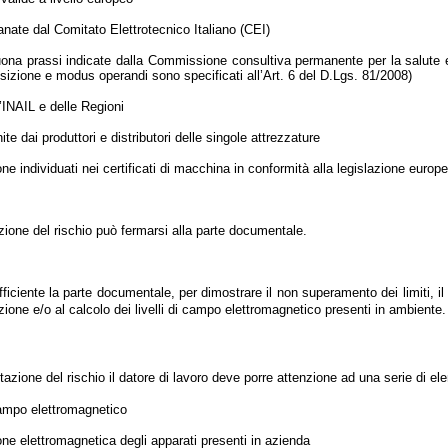
nate dal Comitato Elettrotecnico Italiano (CEI)
uona prassi indicate dalla Commissione consultiva permanente per la salute 
sizione e modus operandi sono specificati all’Art. 6 del D.Lgs. 81/2008)
’INAIL e delle Regioni
ite dai produttori e distributori delle singole attrezzature
ione individuati nei certificati di macchina in conformità alla legislazione europ
azione del rischio può fermarsi alla parte documentale.
iciente la parte documentale, per dimostrare il non superamento dei limiti, il
ione e/o al calcolo dei livelli di campo elettromagnetico presenti in ambiente.
utazione del rischio il datore di lavoro deve porre attenzione ad una serie di ele
campo elettromagnetico
ione elettromagnetica degli apparati presenti in azienda