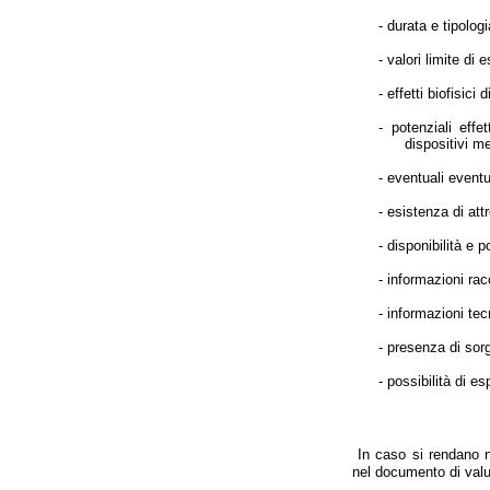
- durata e tipolog
- valori limite di 
- effetti biofisici di
- potenziali effe
dispositivi me
- eventuali eventua
- esistenza di attr
- disponibilità e 
- informazioni rac
- informazioni tec
- presenza di sor
- possibilità di 
In caso si rendano n
nel documento di valu