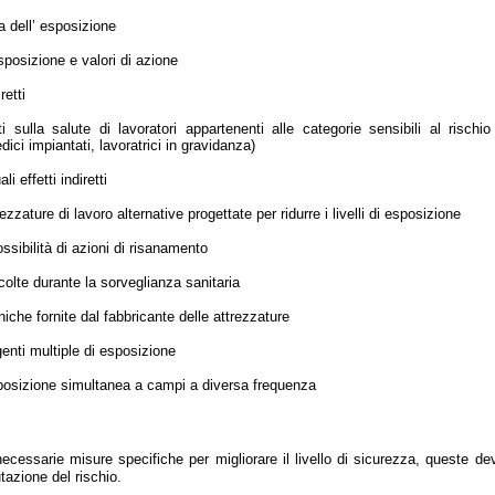
ia dell’ esposizione
esposizione e valori di azione
retti
tti sulla salute di lavoratori appartenenti alle categorie sensibili al rischio
dici impiantati, lavoratrici in gravidanza)
li effetti indiretti
ezzature di lavoro alternative progettate per ridurre i livelli di esposizione
possibilità di azioni di risanamento
colte durante la sorveglianza sanitaria
niche fornite dal fabbricante delle attrezzature
genti multiple di esposizione
esposizione simultanea a campi a diversa frequenza
ecessarie misure specifiche per migliorare il livello di sicurezza, queste d
tazione del rischio.