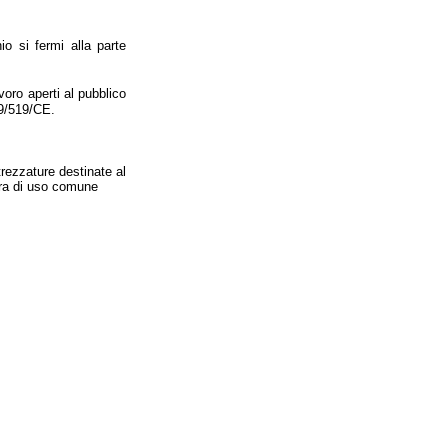
io si fermi alla parte
voro aperti al pubblico
99/519/CE.
trezzature destinate al
ura di uso comune