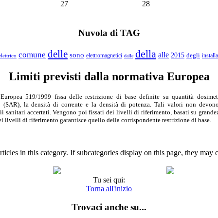
27
28
Nuvola di TAG
della
delle
comune
alle
sono
2015
degli
elettromagnetici
install
elettrico
dalle
Limiti previsti dalla normativa Europea
ropea 519/1999 fissa delle restrizione di base definite su quantità dosimetr
o (SAR), la densità di corrente e la densità di potenza. Tali valori non devono
i sanitari accertati. Vengono poi fissati dei livelli di riferimento, basati su grand
dei livelli di riferimento garantisce quello della corrispondente restrizione di base.
ticles in this category. If subcategories display on this page, they may c
Tu sei qui:
Torna all'inizio
Trovaci anche su...