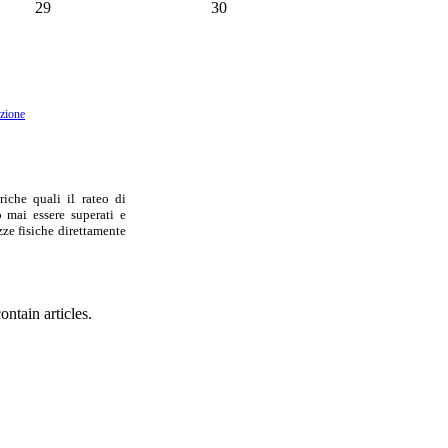
29
30
azione
iche quali il rateo di
 mai essere superati e
ezze fisiche direttamente
ontain articles.