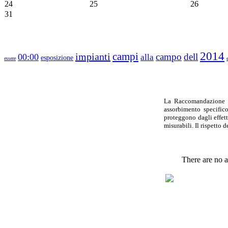
24
25
26
31
2014
campi
impianti
campo
dell
00:00
alla
esposizione
essere
La Raccomandazione Eu
assorbimento specific
proteggono dagli effetti
misurabili. Il rispetto 
There are no ar