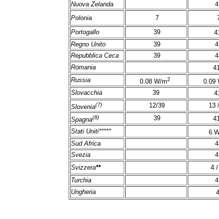
Nuova Zelanda
4
Polonia
7
Portogallo
39
4
Regno Unito
39
4
Repubblica Ceca
39
4
Romania
4
2
Russia
0.08 W/m
0.09
Slovacchia
39
4
(7)
12/39
13 
Slovenia
(8)
39
4
Spagna
Stati Uniti*****
6 
Sud Africa
4
Svezia
4
Svizzera
**
4 /
Turchia
4
Ungheria