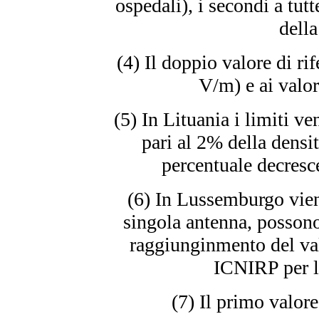
ospedali), i secondi a tutt
dell
(4) Il doppio valore di rif
V/m) e ai valor
(5) In Lituania i limiti ve
pari al 2% della densi
percentuale decresce
(6) In Lussemburgo vien
singola antenna, possono 
raggiunginmento del val
ICNIRP per l
(7) Il primo valore 