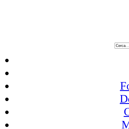
F
D
C
M