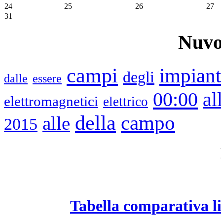
24
25
26
27
31
Nuvo
campi
impiant
degli
dalle
essere
00:00
al
elettromagnetici
elettrico
della
campo
alle
2015
Tabella comparativa l