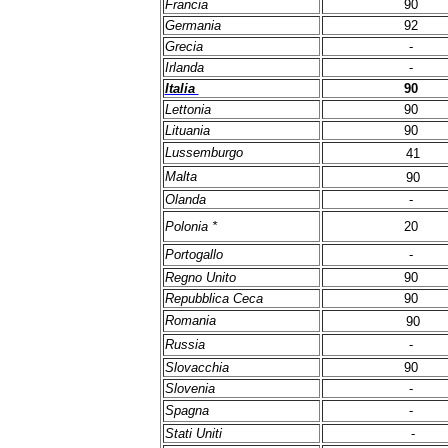
Francia
90
Germania
92
Grecia
-
Irlanda
-
Italia
90
Lettonia
90
Lituania
90
Lussemburgo
41
Malta
90
Olanda
-
Polonia *
20
Portogallo
-
Regno Unito
90
Repubblica Ceca
90
Romania
90
Russia
-
Slovacchia
90
Slovenia
-
Spagna
-
Stati Uniti
-