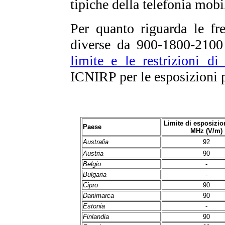
tipiche della telefonia mobi
Per quanto riguarda le fr
diverse da 900-1800-2100
limite e le restrizioni di
ICNIRP per le esposizioni p
Limite di esposizio
Paese
MHz (V/m)
Australia
92
Austria
90
Belgio
-
Bulgaria
-
Cipro
90
Danimarca
90
Estonia
-
Finlandia
90