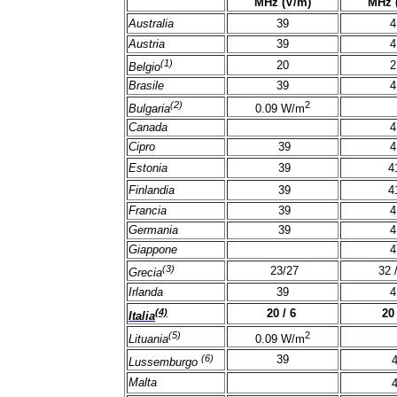
MHz (V/m)
MHz 
Australia
39
4
Austria
39
4
(1)
20
2
Belgio
Brasile
39
4
(2)
2
Bulgaria
0.09 W/m
Canada
4
Cipro
39
4
Estonia
39
4
Finlandia
39
4
Francia
39
4
Germania
39
4
Giappone
4
(3)
23/27
32 
Grecia
Irlanda
39
4
(4)
20 / 6
20 
Italia
(5)
2
Lituania
0.09 W/m
(6)
39
Lussemburgo
Malta