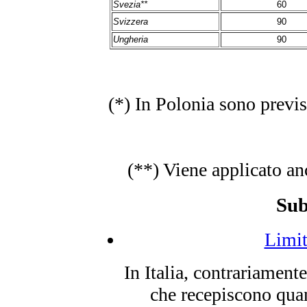
Svezia**
60
Svizzera
90
Ungheria
90
(*) In Polonia sono previs
(**) Viene applicato an
Sub
Limiti
In Italia, contrariament
che recepiscono qua