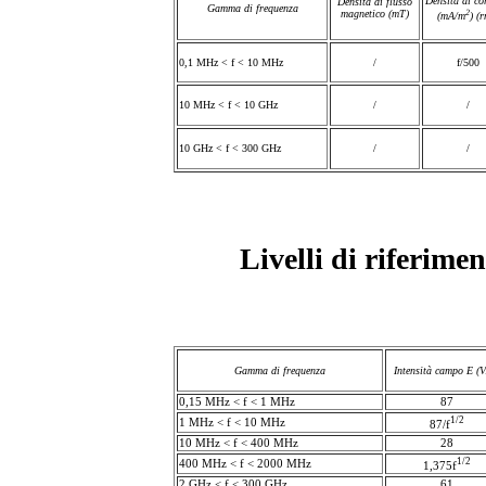
Densità di c
o
Densità di flusso
Gamma di frequenza
2
magnetico (mT)
(mA/
m
)
(r
0,1 MHz < f < 10 MHz
/
f/500
10
MHz < f < 10 GHz
/
/
10
GHz < f < 300 GHz
/
/
Livelli di riferime
Gamma di frequenza
Intensità campo E (
0,15 MHz < f < 1 MHz
87
1/2
1 MHz < f < 10 MHz
87/f
10 MHz < f < 400 MHz
28
1/2
400 MHz < f < 2000 MHz
1,375f
2 GHz < f < 300 GHz
61