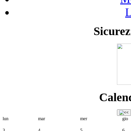
L
Sicurez
Calend
lun
mar
mer
gio
3
4
5
6