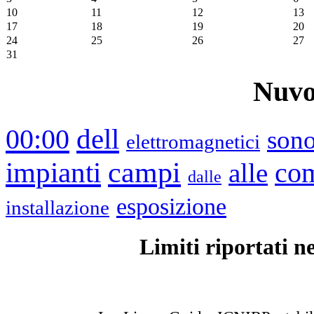
10
11
12
13
17
18
19
20
24
25
26
27
31
Nuvo
00:00
dell
son
elettromagnetici
impianti
campi
alle
co
dalle
esposizione
installazione
Limiti riportati 