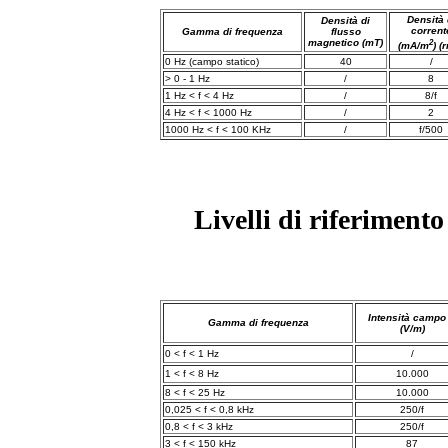
Densità 
Densità di
corrent
Gamma di frequenza
flusso
2
magnetico (mT)
(mA/
m
)
(r
0 Hz (campo statico)
40
/
> 0 - 1 Hz
/
8
1
Hz < f < 4 Hz
/
8/f
4 Hz < f < 1000 Hz
/
2
1000 Hz < f < 100 KHz
/
f/500
Livelli di riferiment
Intensità campo
Gamma di frequenza
(V/m)
0 < f < 1 Hz
/
1 < f < 8 Hz
10.000
8 < f < 25 Hz
10.000
0,025 < f < 0,8 kHz
250/f
0,8 < f < 3 kHz
250/f
3 < f < 150 kHz
87