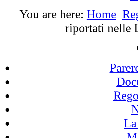
You are here:
Home
Re
riportati nell
Parer
Doc
Rego
N
La 
Mo