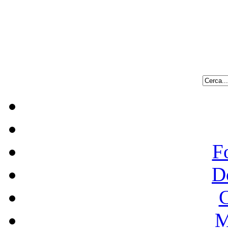
F
D
C
M