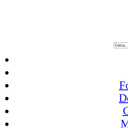
F
D
C
M