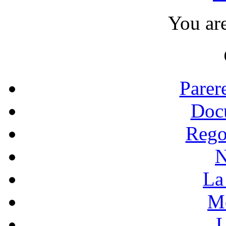
You ar
Parer
Doc
Rego
N
La 
Mo
L