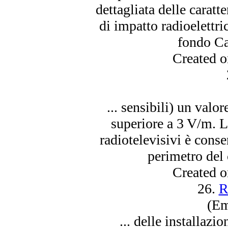
dettagliata delle carat
di impatto radio
elettri
fondo Car
Created 
... sensibili) un val
superiore a 3 V/m. L
radiotelevisivi è conse
perimetro del 
Created 
26.
R
(Em
... delle installazi