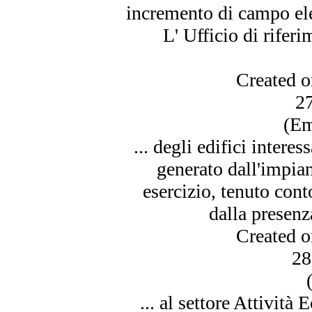
incremento di campo
el
L' Ufficio di riferi
Created 
2
(Em
... degli edifici inter
generato dall'impia
esercizio, tenuto cont
dalla presenza
Created 
28
... al settore Attivit