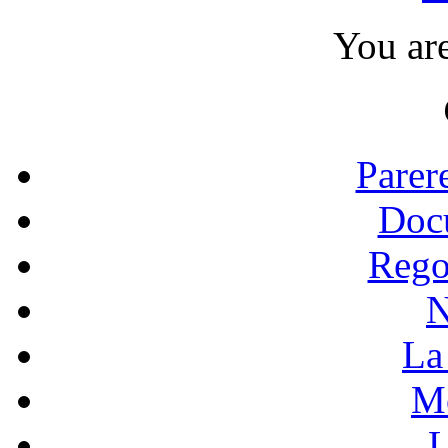
You ar
Parer
Doc
Rego
N
La 
Mo
L