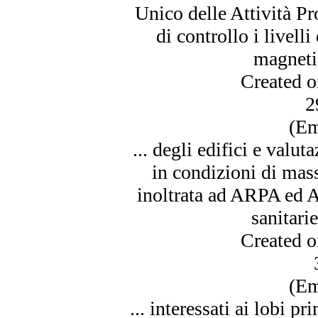
Unico delle Attività P
di controllo i livel
magnetic
Created 
2
(Em
... degli edifici e val
in condizioni di mas
inoltrata ad ARPA ed A
sanitarie
Created 
(Em
... interessati ai lobi p