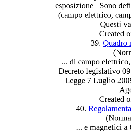
esposizione Sono defin
(campo
elettrico
, camp
Questi va
Created 
39.
Quadro 
(Norm
... di campo
elettrico
Decreto legislativo 09
Legge 7 Luglio 2009 
Ago
Created 
40.
Regolamentaz
(Normat
... e magnetici a