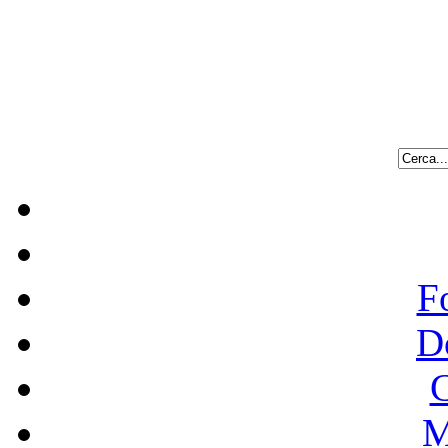
F
D
C
M