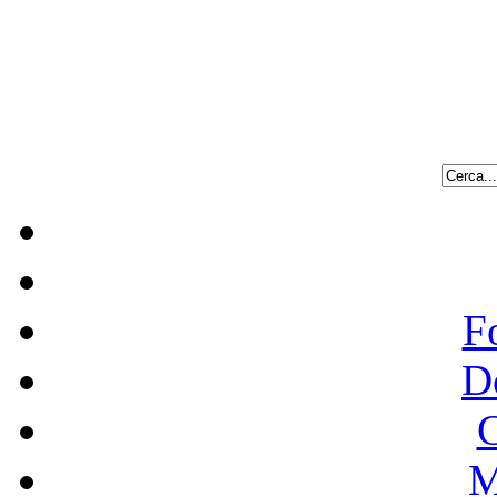
F
D
C
M