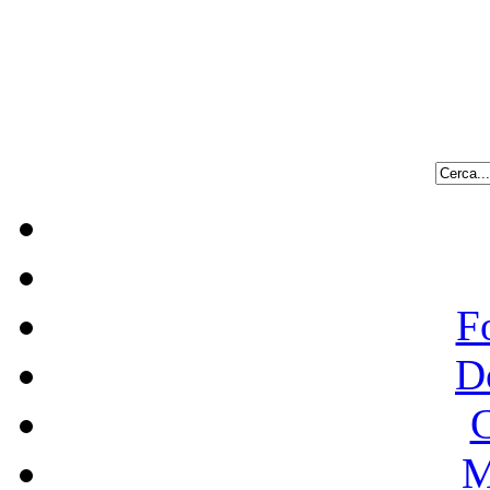
F
D
C
M