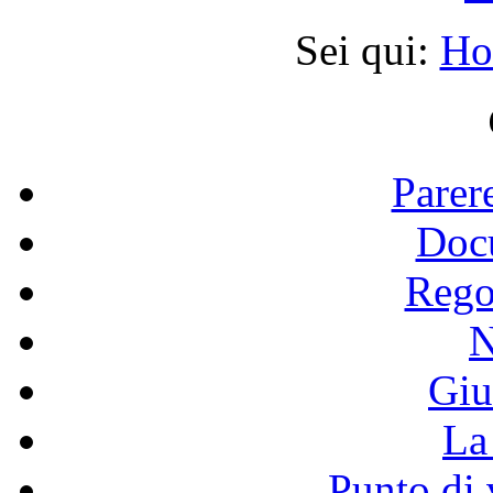
Sei qui:
Ho
Parer
Doc
Rego
N
Giu
La 
Punto di 