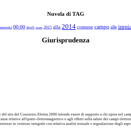
Nuvola di TAG
2014
impia
campo
00:00
alla
comune
alle
degli
2015
magnetici
essere
Giurisprudenza
del sito del Consorzio Elettra 2000 intende essere di supporto a chi opera nel camp
cause relative all'ipatto elettromagnetico o agli effetti sulla salute dei campi elett
entenze in versione integrale con relativa analisi testuale e segnalazione degli aspet