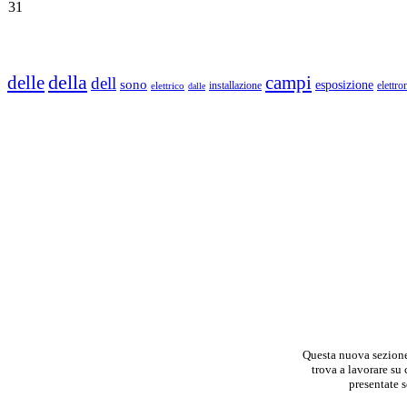
31
della
delle
campi
dell
sono
esposizione
installazione
elettro
elettrico
dalle
Questa nuova sezione 
trova a lavorare su 
presentate s