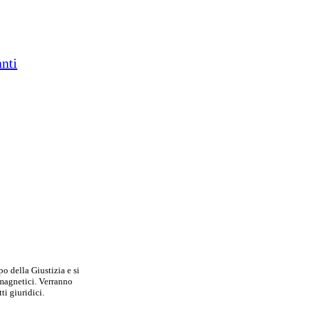
nti
o della Giustizia e si
romagnetici. Verranno
ti giuridici.