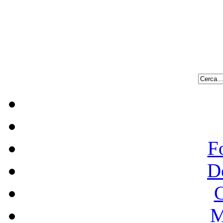
F
D
C
M