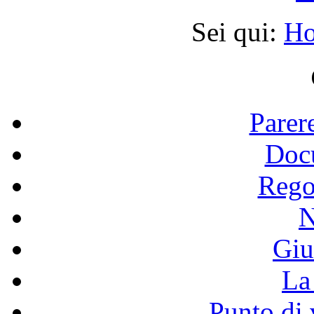
Sei qui:
H
Parer
Doc
Rego
N
Giu
La 
Punto di 