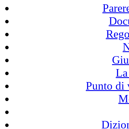
Parer
Doc
Rego
N
Giu
La 
Punto di 
Mo
Dizio