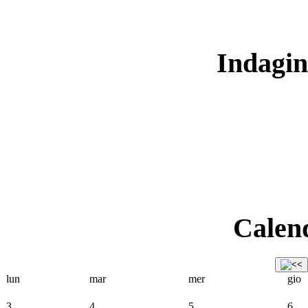
Indagin
Calend
lun
mar
mer
gio
3
4
5
6