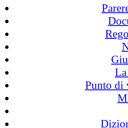
Parer
Doc
Rego
N
Giu
La 
Punto di 
Mo
Dizio