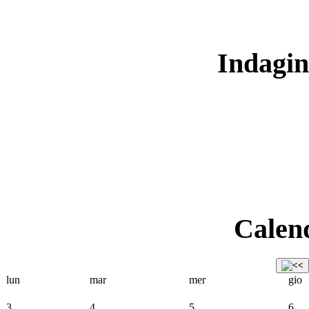
Indagin
Calend
lun
mar
mer
gio
3
4
5
6