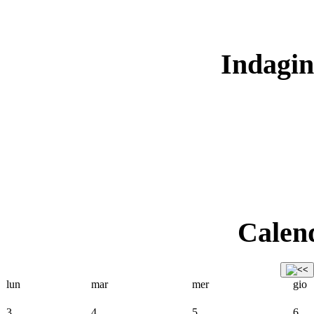
Indagin
Calend
lun
mar
mer
gio
3
4
5
6