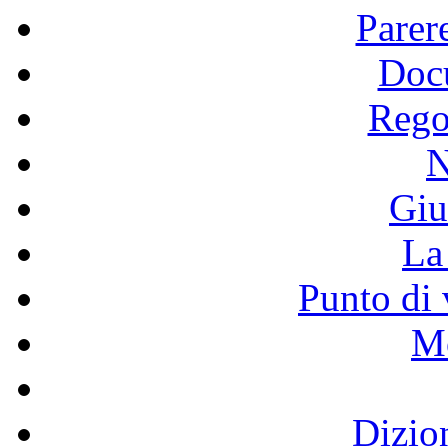
Parer
Doc
Rego
N
Giu
La 
Punto di 
Mo
Dizio