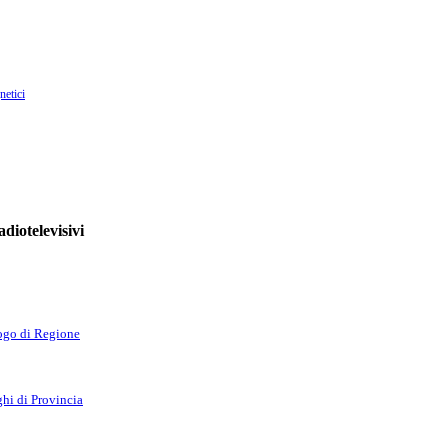
netici
diotelevisivi
go di Regione
hi di Provincia