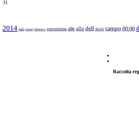
31
2014
d
dell
campo
00:00
alla
alle
esposizione
degli
elettrico
dalle
essere
Raccolta reg