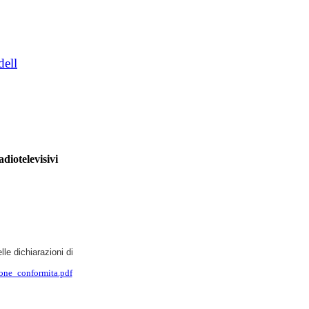
dell
diotelevisivi
lle dichiarazioni di
ione_conformita.pdf