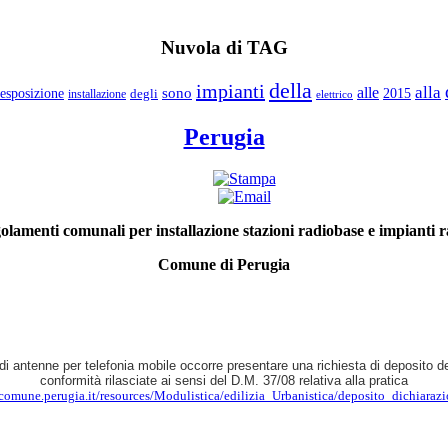
Nuvola di TAG
della
impianti
alla
alle
sono
esposizione
degli
2015
installazione
elettrico
Perugia
olamenti comunali per installazione stazioni radiobase e impianti ra
Comune di Perugia
 di antenne per telefonia mobile occorre presentare una richiesta di deposito de
conformità rilasciate ai sensi del D.M. 37/08 relativa alla pratica
comune.perugia.it/resources/Modulistica/edilizia_Urbanistica/deposito_dichiaraz