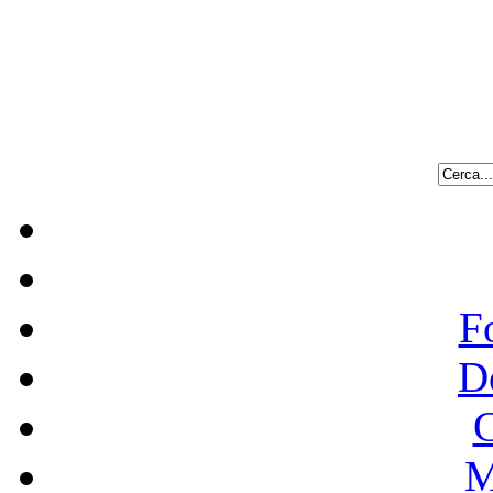
F
D
C
M