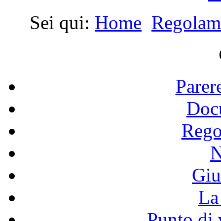
Sei qui:
Home
Regolam
Parer
Doc
Rego
N
Giu
La 
Punto di 