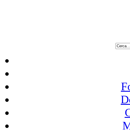
F
D
C
M