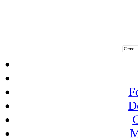
F
D
C
M