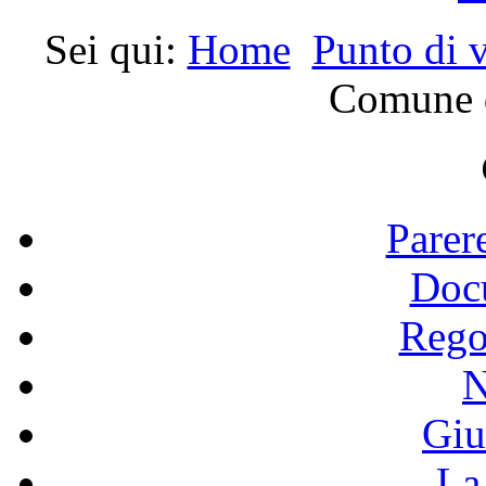
Sei qui:
Home
Punto di v
Comune d
Parer
Doc
Rego
N
Giu
La 