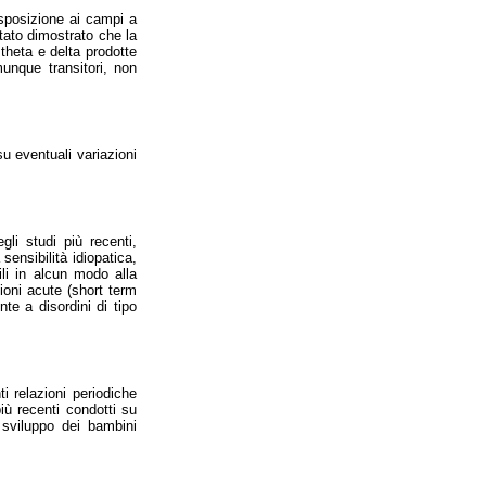
esposizione ai campi a
stato dimostrato che la
heta e delta prodotte
unque transitori, non
su eventuali variazioni
li studi più recenti,
sensibilità idiopatica,
ili in alcun modo alla
ioni acute (short term
te a disordini di tipo
i relazioni periodiche
iù recenti condotti su
 sviluppo dei bambini