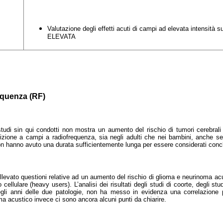
Valutazione degli effetti acuti di campi ad elevata intensità su
ELEVATA
equenza (RF)
tudi sin qui condotti non mostra un aumento del rischio di tumori cerebrali
izione a campi a radiofrequenza, sia negli adulti che nei bambini, anche se,
non hanno avuto una durata sufficientemente lunga per essere considerati concl
levato questioni relative ad un aumento del rischio di glioma e neurinoma acus
 cellulare (heavy users). L’analisi dei risultati degli studi di coorte, degli st
egli anni delle due patologie, non ha messo in evidenza una correlazione p
ma acustico invece ci sono ancora alcuni punti da chiarire.