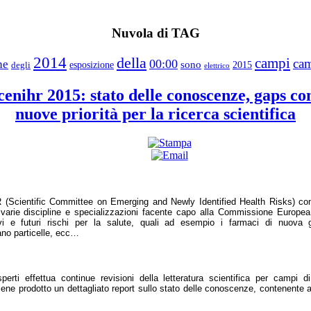
Nuvola di TAG
2014
della
campi
ca
00:00
ne
sono
degli
esposizione
2015
elettrico
enihr 2015: stato delle conoscenze, gaps con
nuove priorità per la ricerca scientifica
(Scientific Committee on Emerging and Newly Identified Health Risks) con
a varie discipline e specializzazioni facente capo alla Commissione Europe
vi e futuri rischi per la salute, quali ad esempio i farmaci di nuova 
ano particelle, ecc…
erti effettua continue revisioni della letteratura scientifica per campi
viene prodotto un dettagliato report sullo stato delle conoscenze, contenente a