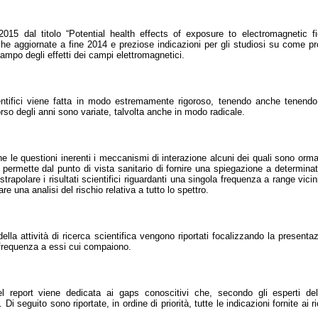
15 dal titolo “Potential health effects of exposure to electromagnetic f
iche aggiornate a fine 2014 e preziose indicazioni per gli studiosi su come pr
ampo degli effetti dei campi elettromagnetici.
cientifici viene fatta in modo estremamente rigoroso, tenendo anche tenendo
rso degli anni sono variate, talvolta anche in modo radicale.
che le questioni inerenti i meccanismi di interazione alcuni dei quali sono orm
permette dal punto di vista sanitario di fornire una spiegazione a determinati 
trapolare i risultati scientifici riguardanti una singola frequenza a range vicin
e una analisi del rischio relativa a tutto lo spettro.
 della attività di ricerca scientifica vengono riportati focalizzando la presenta
i frequenza a essi cui compaiono.
l report viene dedicata ai gaps conoscitivi che, secondo gli esperti 
i seguito sono riportate, in ordine di priorità, tutte le indicazioni fornite ai 