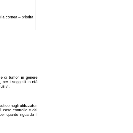
lla cornea – priorità
 e di tumori in genere
 per i soggetti in età
usivi.
tico negli utilizzatori
udi caso controllo e dei
er quanto riguarda il