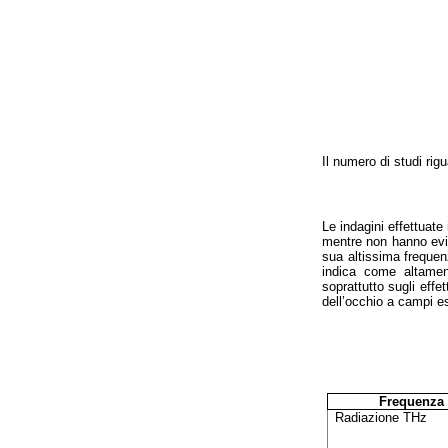
Il numero di studi rig
Le indagini effettuate
mentre non hanno evid
sua altissima frequen
indica come altamente
soprattutto sugli effe
dell’occhio a campi e
Frequenza
Radiazione THz