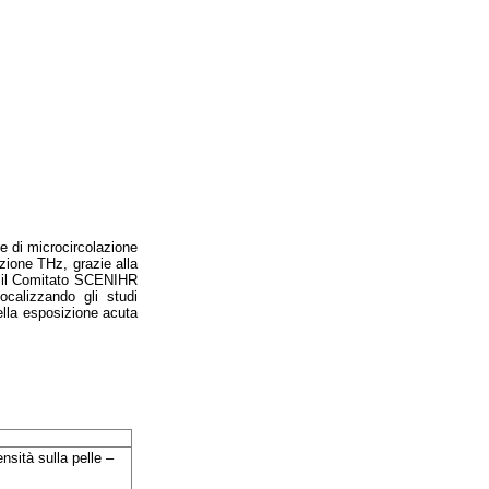
 e di microcircolazione
zione THz, grazie alla
o, il Comitato SCENIHR
focalizzando gli studi
della esposizione acuta
nsità sulla pelle –