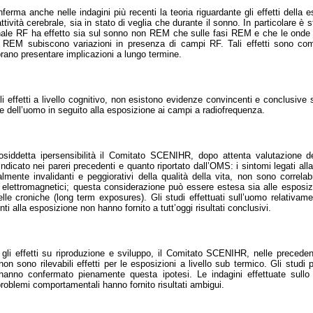
ferma anche nelle indagini più recenti la teoria riguardante gli effetti della 
ttività cerebrale, sia in stato di veglia che durante il sonno. In particolare è 
ale RF ha effetto sia sul sonno non REM che sulle fasi REM e che le onde t
 REM subiscono variazioni in presenza di campi RF. Tali effetti sono com
rano presentare implicazioni a lungo termine.
i effetti a livello cognitivo, non esistono evidenze convincenti e conclusive 
ve dell’uomo in seguito alla esposizione ai campi a radiofrequenza.
osiddetta ipersensibilità il Comitato SCENIHR, dopo attenta valutazione deg
dicato nei pareri precedenti e quanto riportato dall’OMS: i sintomi legati alla 
mente invalidanti e peggiorativi della qualità della vita, non sono correlab
elettromagnetici; questa considerazione può essere estesa sia alle esposiz
le croniche (long term exposures). Gli studi effettuati sull’uomo relativamen
i alla esposizione non hanno fornito a tutt’oggi risultati conclusivi.
li effetti su riproduzione e sviluppo, il Comitato SCENIHR, nelle precedent
n sono rilevabili effetti per le esposizioni a livello sub termico. Gli studi p
hanno confermato pienamente questa ipotesi. Le indagini effettuate sullo
problemi comportamentali hanno fornito risultati ambigui.