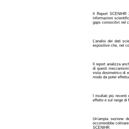
Il Report SCENIHR 20
informazioni scientif
gaps conoscitivi nel c
L’analisi dei dati s
espositive che, nel co
Il report analizza an
di questi meccanismi 
vista dosimetrico di es
modo da poter effettuar
I risultati più recenti
effetto e sul range d
Un’ampia sezione de
occorrerebbe colmare. D
SCENIHR.