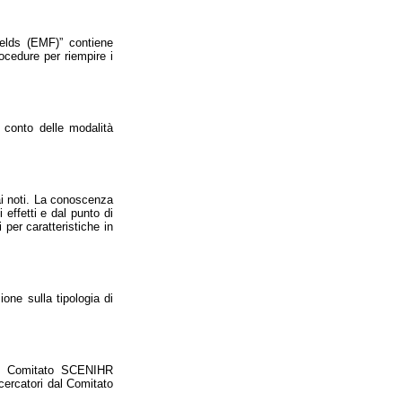
ields (EMF)” contiene
ocedure per riempire i
 conto delle modalità
ai noti. La conoscenza
effetti e dal punto di
i per caratteristiche in
zione sulla tipologia di
del Comitato SCENIHR
ricercatori dal Comitato