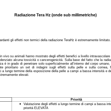
Radiazione Tera Hz (onde sub millimetriche)
uardanti gli effetti non termici della radiazione TeraHz è estremamente limitato.
 in vivo su animali hanno mostrato degli effetti benefici a livello intravascolare
enziato alcuna tossicità o cancerogenicità. Sulla base del fatto che la radia
za è in grado di penetrare solo superficialmente all’interno del corpo uman
 prioritario un set di indagini sugli effetti sulla pelle e sulla cornea, 
tti a lungo termine della esposizione della pelle a campi a bassa intensità e 
stremamente elevati.
Priorità
Valutazione degli effetti a lungo termine di campi a bassa inte
priorità ELEVATA