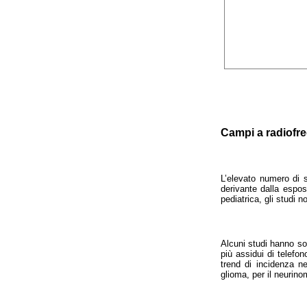
Campi a radiofr
L’elevato numero di s
derivante dalla espos
pediatrica, gli studi 
Alcuni studi hanno sol
più assidui di telefono
trend di incidenza n
glioma, per il neurino