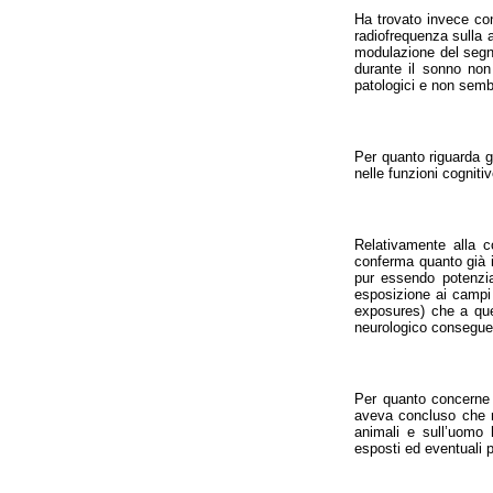
Ha trovato invece con
radiofrequenza sulla a
modulazione del segn
durante il sonno non
patologici e non semb
Per quanto riguarda gl
nelle funzioni cogniti
Relativamente alla c
conferma quanto già in
pur essendo potenzial
esposizione ai campi 
exposures) che a quel
neurologico conseguent
Per quanto concerne g
aveva concluso che no
animali e sull’uomo 
esposti ed eventuali 