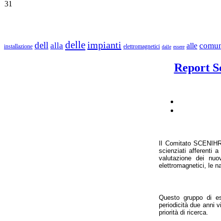
31
delle
impianti
dell
alla
comu
alle
installazione
elettromagnetici
dalle
essere
Report Sc
Il Comitato SCENIHR 
scienziati afferenti 
valutazione dei nuo
elettromagnetici, le n
Questo gruppo di esp
periodicità due anni 
priorità di ricerca.