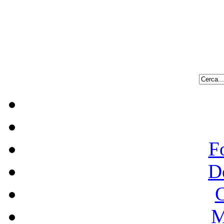
F
D
C
M