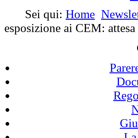
Sei qui:
Home
Newslet
esposizione ai CEM: attesa
Parer
Doc
Rego
N
Giu
La 