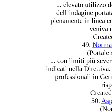
... elevato utilizzo 
dell’indagine portat
pienamente in linea con
veniva r
Create
49.
Normat
(Portale 
... con limiti più seve
indicati nella Direttiva.
professionali in Ge
risp
Created
50.
Asp
(Non