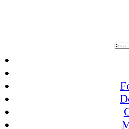
F
D
C
M