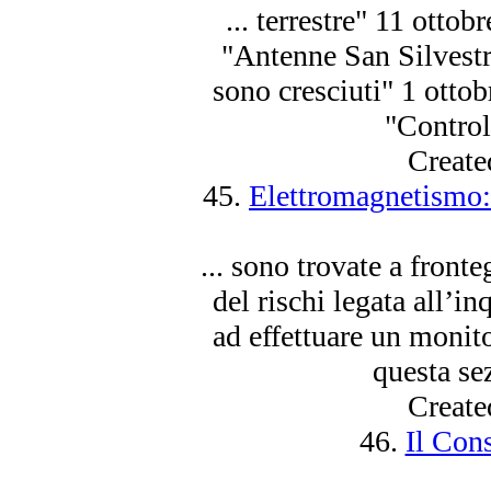
... terrestre" 11 ottob
"Antenne San Silvestr
sono
cresciuti" 1 otto
"Control
Create
45.
Elettromagnetismo: 
...
sono
trovate a fronte
del rischi legata all’i
ad effettuare un monito
questa sez
Create
46.
Il Con