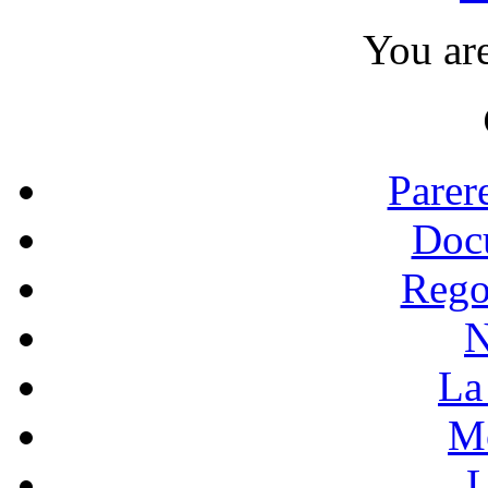
You ar
Parer
Doc
Rego
N
La 
Mo
L