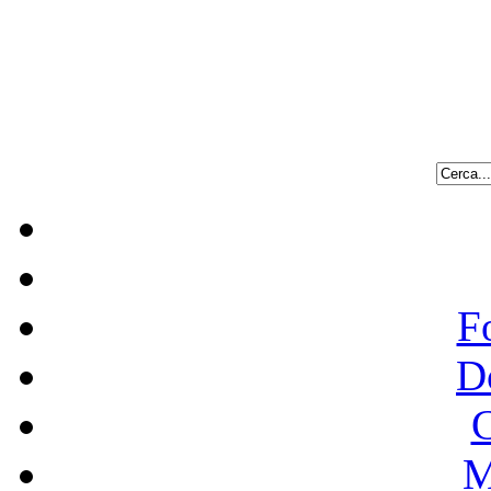
F
D
C
M