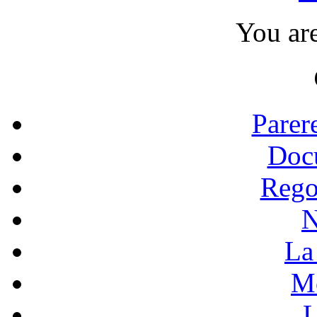
You ar
Parer
Doc
Rego
N
La 
Mo
L