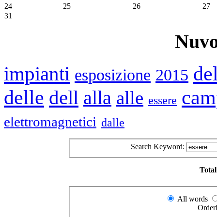
24
25
26
27
31
Nuvo
impianti
de
esposizione
2015
delle
cam
dell
alla
alle
essere
elettromagnetici
dalle
Search Keyword:
Total
All words
Order