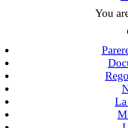
You ar
Parer
Doc
Rego
N
La 
Mo
L