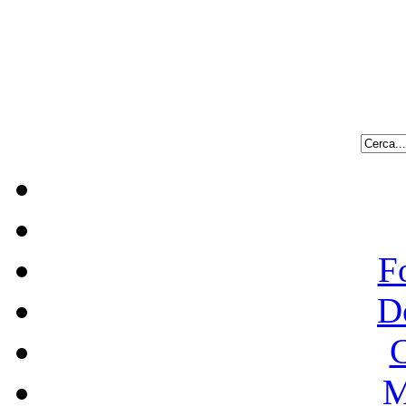
F
D
C
M