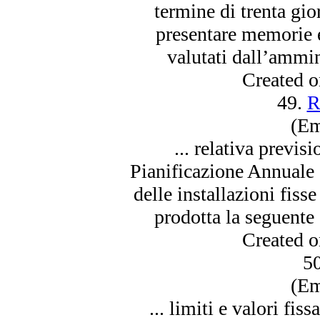
termine di trenta gio
presentare memorie
valutati dall’ammin
Created 
49.
R
(Em
... relativa previs
Pianificazione Annual
delle installazioni fiss
prodotta la seguente
Created 
5
(Em
... limiti e valori fis