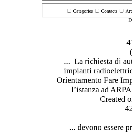
Categories
Contacts
Art
D
4
... La richiesta di au
impianti radioelettr
Orientamento Fare Im
l’istanza ad ARPA
Created 
4
... devono
essere
pr