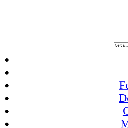
F
D
C
M