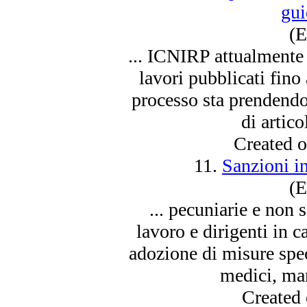
gu
(E
... ICNIRP attualment
lavori pubblicati fino
processo sta prendend
di artico
Created 
11.
Sanzioni i
(E
... pecuniarie e non
lavoro e dirigenti in c
adozione di misure speci
medici, man
Created