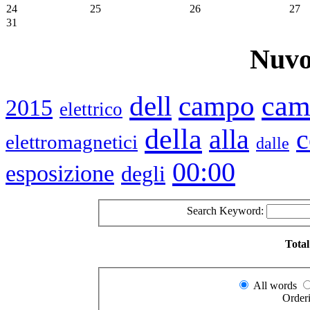
24
25
26
27
31
Nuvo
cam
dell
campo
2015
elettrico
della
alla
elettromagnetici
dalle
00:00
esposizione
degli
Search Keyword:
Total
All words
Order