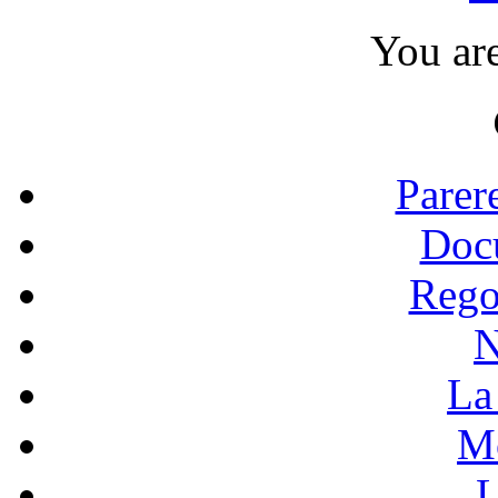
You ar
Parer
Doc
Rego
N
La 
Mo
L