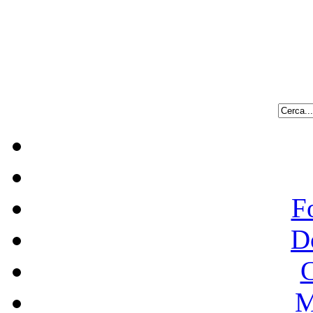
F
D
C
M