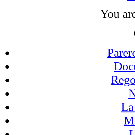
You ar
Parer
Doc
Rego
N
La 
Mo
L