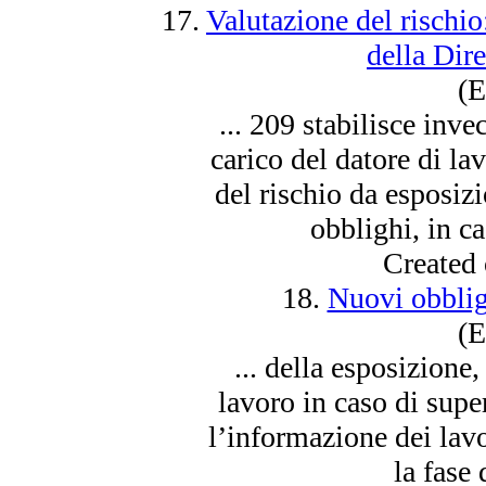
17.
Valutazione del rischio
della Dir
(E
... 209 stabilisce inve
carico del datore di la
del rischio da
esposiz
obblighi, in c
Created
18.
Nuovi obbligh
(E
... della
esposizione
,
lavoro in caso di supe
l’informazione dei lav
la fase 