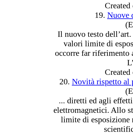
Created
19.
Nuove d
(E
Il nuovo testo dell’ar
valori limite di
espos
occorre far riferimento a
L’i
Created
20.
Novità rispetto al
(E
... diretti ed agli effe
elettromagnetici. Allo s
limite di
esposizione
scientifi