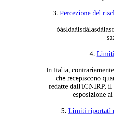
3.
Percezione del risc
òàsldaàlsdàlasdàlas
sa
4.
Limiti
In Italia, contrariament
che recepiscono qua
redatte dall'ICNIRP, il
esposizione
ai
5.
Limiti riportat