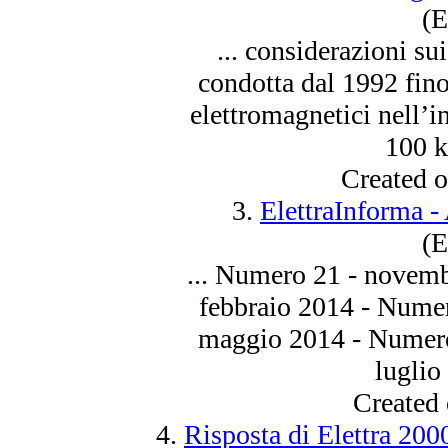
(E
... considerazioni sui
condotta dal 1992 fin
elettromagnetici nell’i
100 k
Created 
3.
ElettraInforma -
(E
... Numero 21 - nove
febbraio
2014
- Numer
maggio
2014
- Numero
luglio
Created
4.
Risposta di Elettra 200