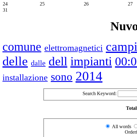
24
25
26
27
31
Nuvo
camp
comune
elettromagnetici
delle
impianti
dell
00:
dalle
2014
sono
installazione
Search Keyword:
Total
All words
Order