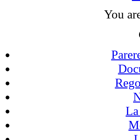
You ar
Parer
Doc
Rego
N
La 
Mo
L