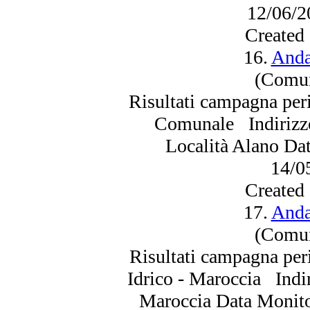
12/06/
2
Created
16.
Anda
(Comun
Risultati campagna per
Comunale Indirizzo:
Località Alano Da
14/0
Created
17.
Anda
(Comun
Risultati campagna per
Idrico - Maroccia Indir
Maroccia Data Monito