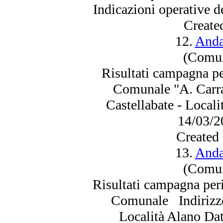
Indicazioni operative d
Create
12.
Anda
(Comun
Risultati campagna p
Comunale "A. Carra
Castellabate - Local
14/03/
2
Created
13.
Anda
(Comun
Risultati campagna per
Comunale Indirizzo:
Località Alano Da