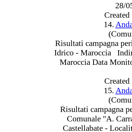
28/0
Created
14.
Anda
(Comun
Risultati campagna per
Idrico - Maroccia Indir
Maroccia Data Monito
Created
15.
Anda
(Comun
Risultati campagna p
Comunale "A. Carra
Castellabate - Local