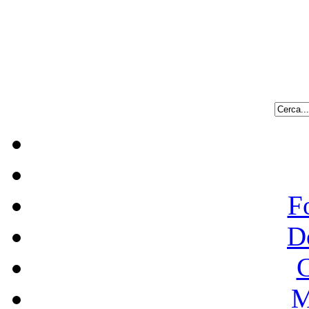
F
D
C
M