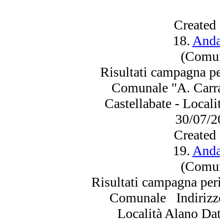
Created
18.
Anda
(Comun
Risultati campagna p
Comunale "A. Carra
Castellabate - Local
30/07/
2
Created
19.
Anda
(Comun
Risultati campagna per
Comunale Indirizzo:
Località Alano Da