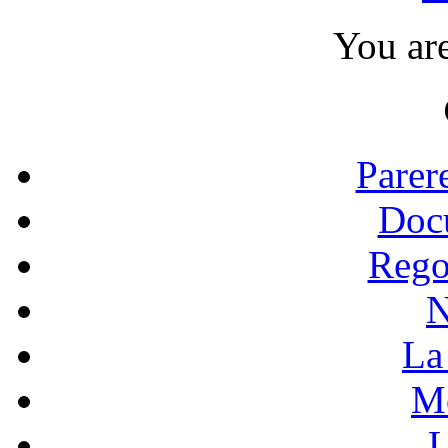
You ar
Parer
Doc
Rego
N
La 
Mo
L