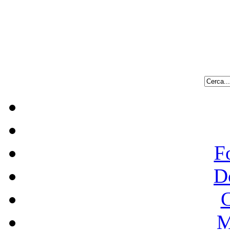
F
D
C
M