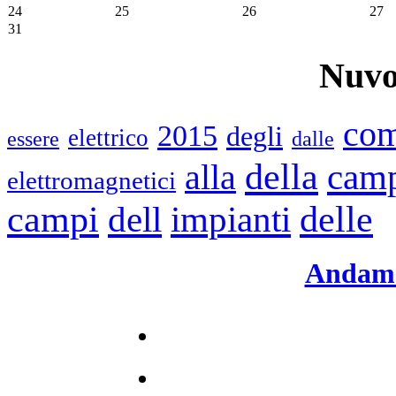
24
25
26
27
31
Nuvo
co
2015
degli
elettrico
essere
dalle
della
cam
alla
elettromagnetici
campi
impianti
delle
dell
Andame