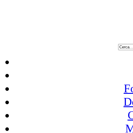
F
D
C
M