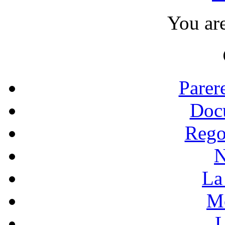
You ar
Parer
Doc
Rego
N
La 
Mo
L