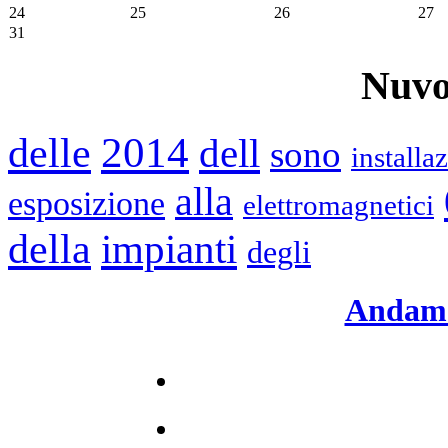
24
25
26
27
31
Nuvo
2014
delle
dell
sono
installa
alla
esposizione
elettromagnetici
della
impianti
degli
Andame