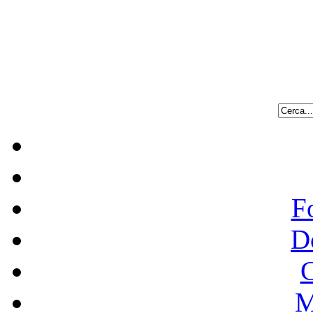
F
D
C
M