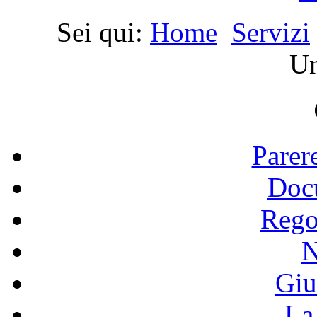
Sei qui:
Home
Servizi
Un
Parer
Doc
Rego
N
Giu
La 