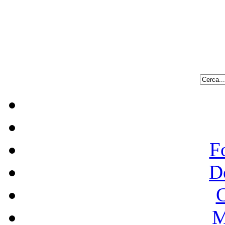
F
D
C
M