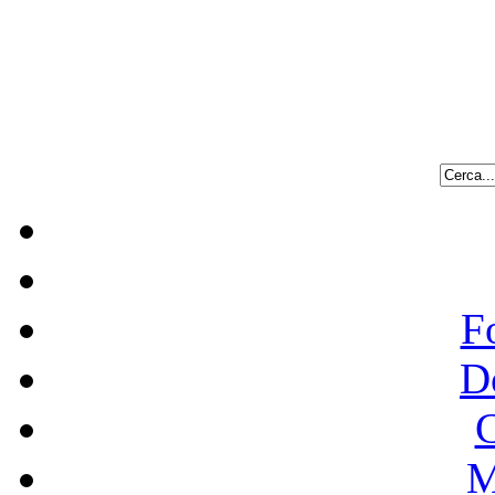
F
D
C
M