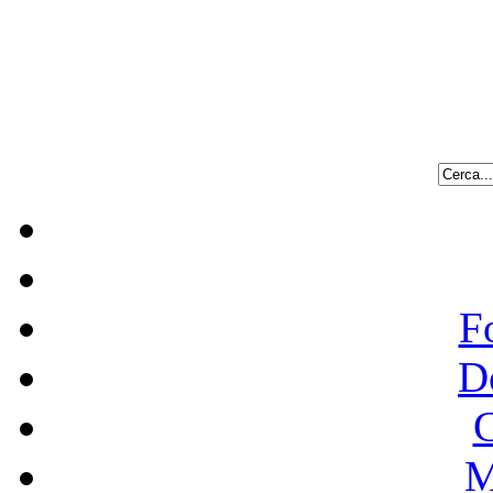
F
D
C
M