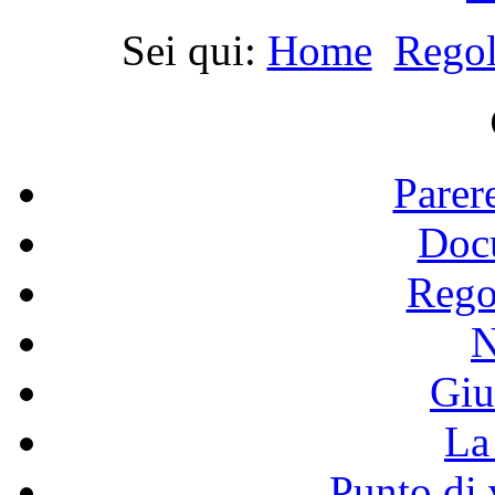
Sei qui:
Home
Regol
Parer
Doc
Rego
N
Giu
La 
Punto di 