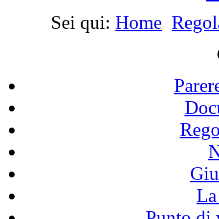
Sei qui:
Home
Regol
Parer
Doc
Rego
N
Giu
La 
Punto di 