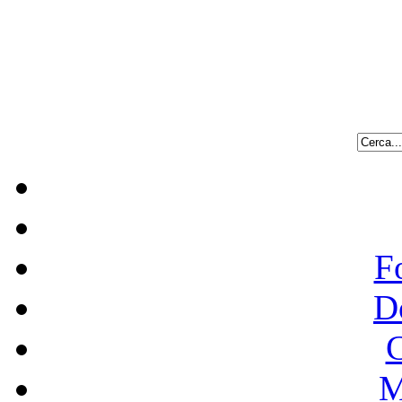
F
D
C
M