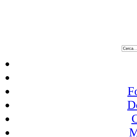
F
D
C
M