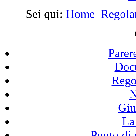
Sei qui:
Home
Regola
Parer
Doc
Rego
N
Giu
La 
Punto di 