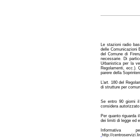
Le stazioni radio ba
delle Comunicazioni E
del Comune di Firenze
necessarie. Di partic
Urbanistica per la ver
Regolamenti, ecc.). Q
parere della Soprinte
L'art. 180 del Regolam
di strutture per comu
Se entro 90 giorni i
considera autorizzato 
Per quanto riguarda il
dei limiti di legge ed e
Informativa
http://centroservizi