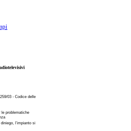
mpi
diotelevisivi
259/03 - Codice delle
er le problematiche
enza
diniego, l’impianto si