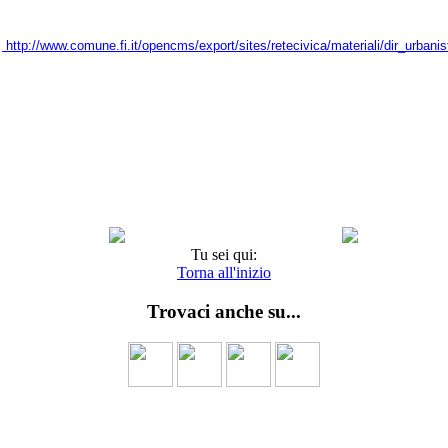
:
http://www.comune.fi.it/opencms/export/sites/retecivica/materiali/dir_urban
Tu sei qui:
Torna all'inizio
Trovaci anche su...