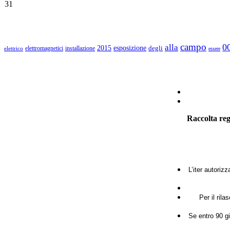
31
campo
0
alla
2015
esposizione
degli
elettromagnetici
installazione
elettrico
essere
Raccolta reg
L’iter autoriz
Per il ril
Se entro 90 gi