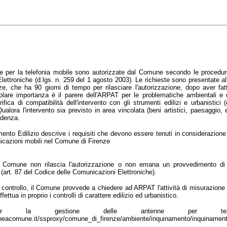
se per la telefonia mobile sono autorizzate dal Comune secondo le procedur
lettroniche (d.lgs. n. 259 del 1 agosto 2003). Le richieste sono presentate a
, che ha 90 giorni di tempo per rilasciare l'autorizzazione, dopo aver fatt
olare importanza è il parere dell'ARPAT per le problematiche ambientali e 
ifica di compatibilità dell'intervento con gli strumenti edilizi e urbanistici 
ualora l'intervento sia previsto in area vincolata (beni artistici, paesaggio, 
ndenza.
ento Edilizio descrive i requisiti che devono essere tenuti in considerazione a
nicazioni mobili nel Comune di Firenze
l Comune non rilascia l'autorizzazione o non emana un provvedimento di d
(art. 87 del Codice delle Comunicazioni Elettroniche).
 controllo, il Comune provvede a chiedere ad ARPAT l'attività di misurazione d
ffettua in proprio i controlli di carattere edilizio ed urbanistico.
 per la gestione delle antenne per telef
.lineacomune.it/ssproxy/comune_di_firenze/ambiente/inquinamento/inquinament