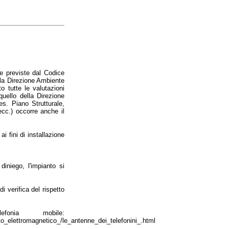
e previste dal Codice
lla Direzione Ambiente
o tutte le valutazioni
quello della Direzione
(es. Piano Strutturale,
ecc.) occorre anche il
i fini di installazione
iniego, l'impianto si
i verifica del rispetto
onia mobile:
o_elettromagnetico_/le_antenne_dei_telefonini_.html