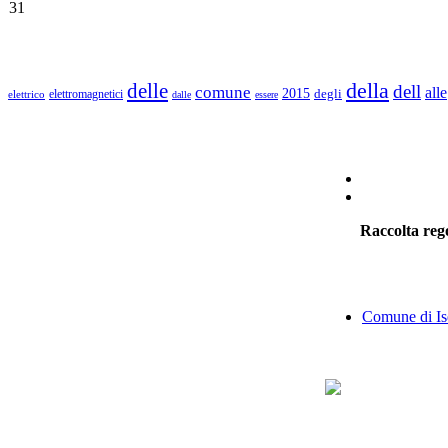
31
della
delle
dell
comune
alle
2015
degli
elettromagnetici
elettrico
dalle
essere
Raccolta rego
Comune di Is