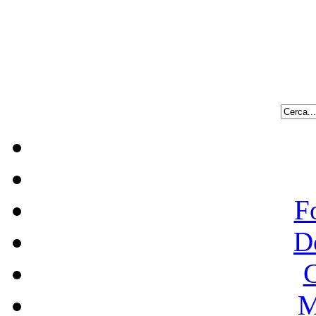
F
D
C
M