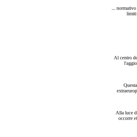
... normativo
limit
Al centro del
l'aggi
Questa 
extraeurop
Alla luce de
occorre ef