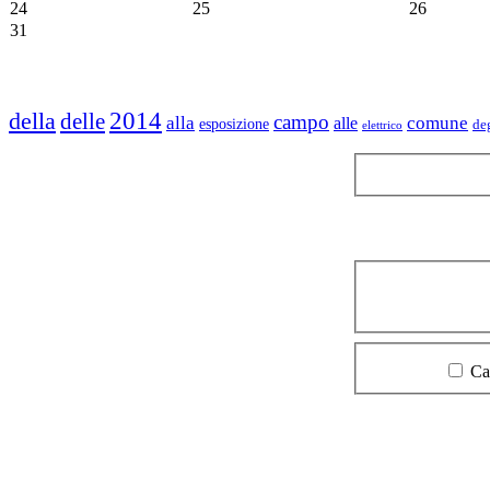
24
25
26
31
della
2014
delle
campo
alla
comune
alle
esposizione
de
elettrico
Ca