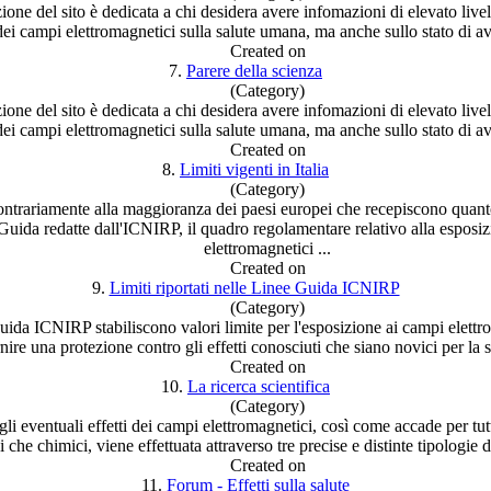
ne del sito è dedicata a chi desidera avere infomazioni di elevato livell
 dei
campi
elettromagnetici sulla salute umana, ma anche sullo stato di a
Created on
7.
Parere della scienza
(Category)
ne del sito è dedicata a chi desidera avere infomazioni di elevato livell
 dei
campi
elettromagnetici sulla salute umana, ma anche sullo stato di a
Created on
8.
Limiti vigenti in Italia
(Category)
 contrariamente alla maggioranza dei paesi europei che recepiscono quan
Guida redatte dall'ICNIRP, il quadro regolamentare relativo alla esposi
elettromagnetici ...
Created on
9.
Limiti riportati nelle Linee Guida ICNIRP
(Category)
da ICNIRP stabiliscono valori limite per l'esposizione ai
campi
elettr
nire una protezione contro gli effetti conosciuti che siano novici per la sa
Created on
10.
La ricerca scientifica
(Category)
gli eventuali effetti dei
campi
elettromagnetici, così come accade per tutti 
ci che chimici, viene effettuata attraverso tre precise e distinte tipologie di
Created on
11.
Forum - Effetti sulla salute