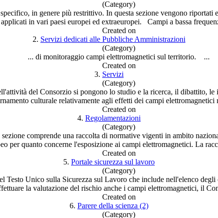
(Category)
 specifico, in genere più restrittivo. In questa sezione vengono riportati 
i applicati in vari paesi europei ed extraeuropei.
Campi
a bassa freque
Created on
2.
Servizi dedicati alle Pubbliche Amministrazioni
(Category)
... di monitoraggio
campi
elettromagnetici sul territorio. ...
Created on
3.
Servizi
(Category)
l'attività del Consorzio si pongono lo studio e la ricerca, il dibattito, le i
ornamento culturale relativamente agli effetti dei
campi
elettromagnetici n
Created on
4.
Regolamentazioni
(Category)
sezione comprende una raccolta di normative vigenti in ambito naziona
eo per quanto concerne l'esposizione ai
campi
elettromagnetici. La racco
Created on
5.
Portale sicurezza sul lavoro
(Category)
l Testo Unico sulla Sicurezza sul Lavoro che include nell'elenco degli e
fettuare la valutazione del rischio anche i
campi
elettromagnetici, il Con
Created on
6.
Parere della scienza (2)
(Category)