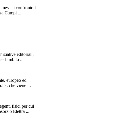
e messi a confronto i
nza
Campi
...
niziative editoriali,
ell'ambito ...
le, europeo ed
lta, che viene ...
genti fisici per cui
sorzio Elettra ...