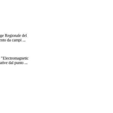
gge Regionale del
mento da
campi
...
lo "Electromagnetic
tive dal punto ...