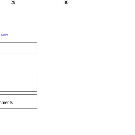
29
30
essere
ments