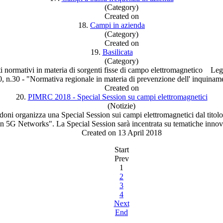
(Category)
Created on
18.
Campi in azienda
(Category)
Created on
19.
Basilicata
(Category)
i normativi in materia di sorgenti fisse di campo elettromagnetico Le
, n.30 - "Normativa regionale in materia di prevenzione dell' inquina
Created on
20.
PIMRC 2018 - Special Session su campi elettromagnetici
(Notizie)
doni organizza una Special Session sui
campi
elettromagnetici dal tito
n 5G Networks". La Special Session sarà incentrata su tematiche innova
Created on 13 April 2018
Start
Prev
1
2
3
4
Next
End