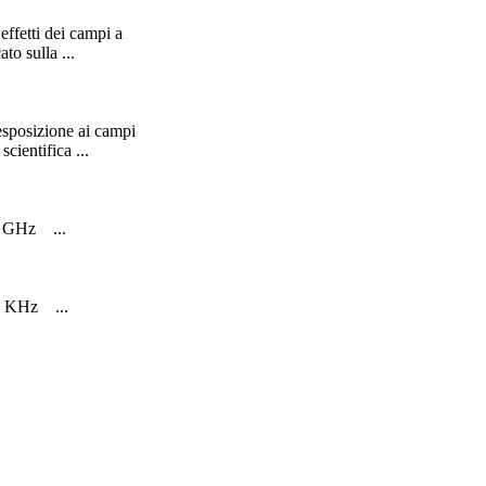
effetti dei
campi
a
to sulla ...
 esposizione ai
campi
scientifica ...
00 GHz ...
00 KHz ...