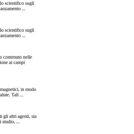
o scientifico sugli
vanzamento ...
o scientifico sugli
vanzamento ...
to contenuto nelle
zione ai
campi
omagnetici, in modo
lute. Tali ...
gli altri agenti, sia
 studio, ...