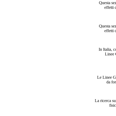
Questa sezio
effetti
Questa sezio
effetti
In Italia,
Linee 
Le Linee Gui
da for
La ricerca su
fisi