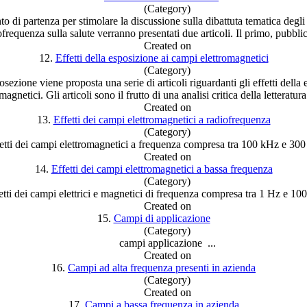
(Category)
di partenza per stimolare la discussione sulla dibattuta tematica degli 
ofrequenza sulla salute verranno presentati due articoli. Il primo, pubblica
Created on
12.
Effetti della esposizione ai campi elettromagnetici
(Category)
osezione viene proposta una serie di articoli riguardanti gli effetti della
magnetici. Gli articoli sono il frutto di una analisi critica della letteratura 
Created on
13.
Effetti dei campi elettromagnetici a radiofrequenza
(Category)
etti dei
campi
elettromagnetici a frequenza compresa tra 100 kHz e 3
Created on
14.
Effetti dei campi elettromagnetici a bassa frequenza
(Category)
etti dei
campi
elettrici e magnetici di frequenza compresa tra 1 Hz e 1
Created on
15.
Campi di applicazione
(Category)
campi
applicazione ...
Created on
16.
Campi ad alta frequenza presenti in azienda
(Category)
Created on
17.
Campi a bassa frequenza in azienda