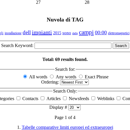
27
28
Nuvola di TAG
campi
impianti
dell
00:00
sono
gli
2015
installazione
elettromagnetici
dalle
Search Keyword:
Search
Total: 69 results found.
Search for:
All words
Any words
Exact Phrase
Ordering:
Search Only:
tegories
Contacts
Articles
Newsfeeds
Weblinks
Com
Display #
Page 1 of 4
1.
Tabelle comparative limiti europei ed extraeuropei