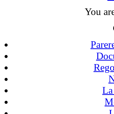
You ar
Parer
Doc
Rego
N
La 
Mo
L