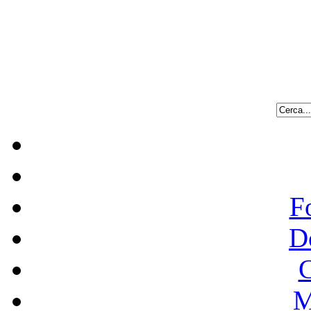
F
D
C
M