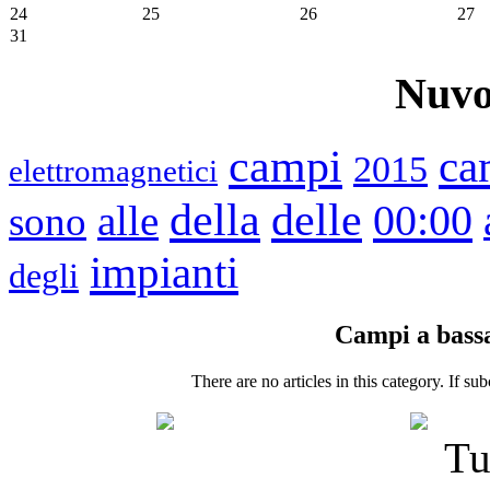
24
25
26
27
31
Nuvo
campi
ca
2015
elettromagnetici
della
delle
00:00
alle
sono
impianti
degli
Campi a bassa
There are no articles in this category. If su
Tu