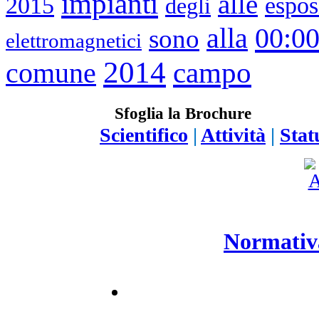
impianti
alle
2015
espos
degli
00:0
alla
sono
elettromagnetici
2014
campo
comune
Sfoglia la Brochure
Scientifico
|
Attività
|
Stat
Normativa