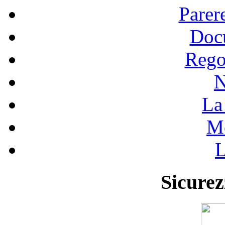
Parer
Doc
Rego
N
La 
Mo
L
Sicurez