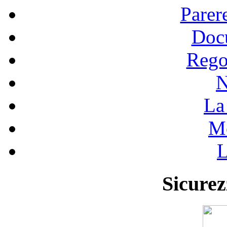
Parer
Doc
Rego
N
La 
Mo
L
Sicurez