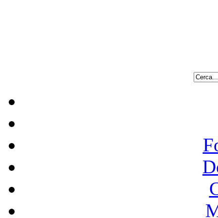
F
D
C
M