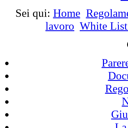
Sei qui:
Home
Regolame
lavoro
White List
Parer
Doc
Rego
N
Giu
La 